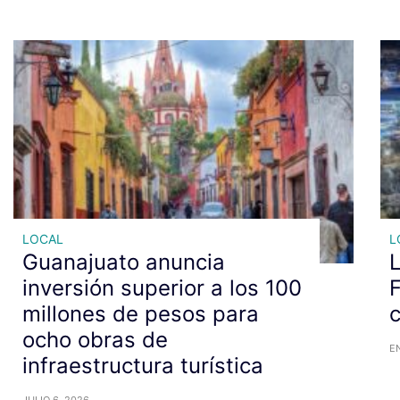
LOCAL
L
Guanajuato anuncia
L
inversión superior a los 100
F
millones de pesos para
c
ocho obras de
E
infraestructura turística
JULIO 6, 2026