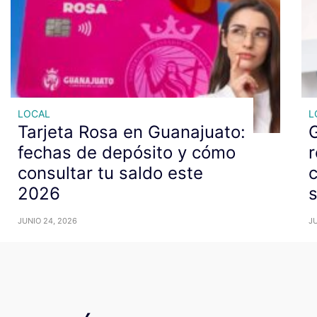
LOCAL
L
Tarjeta Rosa en Guanajuato:
fechas de depósito y cómo
r
consultar tu saldo este
c
2026
JUNIO 24, 2026
JU