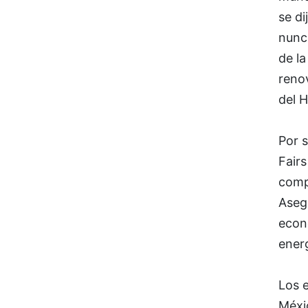
se di
nunca
de la
reno
del 
Por 
Fair
compr
Asegu
econ
energ
Los 
Méxic