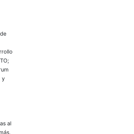
 de
rollo
GTO;
orum
 y
as al
emás,