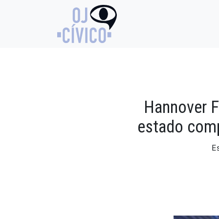
Hannover F
estado comp
E