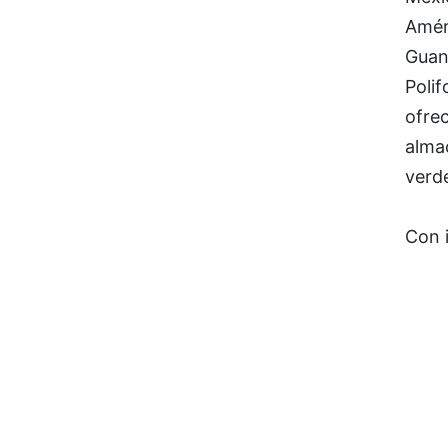
Amér
Guana
Polif
ofre
alma
verd
Con 