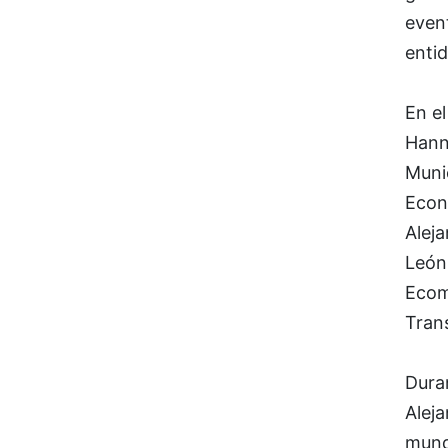
event
entid
En el
Hanno
Munic
Econ
Aleja
León
Ecom
Tran
Duran
Aleja
mund