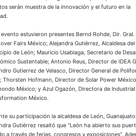
os serán muestra de la innovación y el futuro en la
ad.
 evento estuvieron presentes Bernd Rohde, Dir. Gral.
ver Fairs México; Alejandra Gutiérrez, Alcaldesa del
ipio de León; Mauricio Usabiaga, Secretario de Desar
ómico Sustentable; Antonio Reus, Director de IDEA 
ndro Gutierrez de Velasco, Director General de Polif
; Thorsten Hofmann, Director de Solar Power México
ondo México; y Azul Ogazón, Directora de lndustrial
sformation México.
te su participación la alcaldesa de León, Guanajuato
ndra Gutiérrez resaltó que “León ha abierto sus puert
o a través de ferias, congresos y exposiciones”. Ad