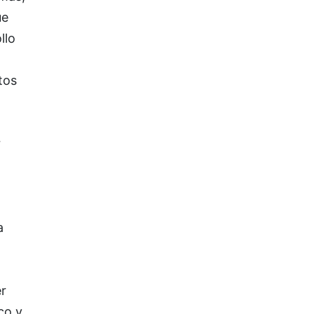
ue
llo
tos
r
a
r
co y