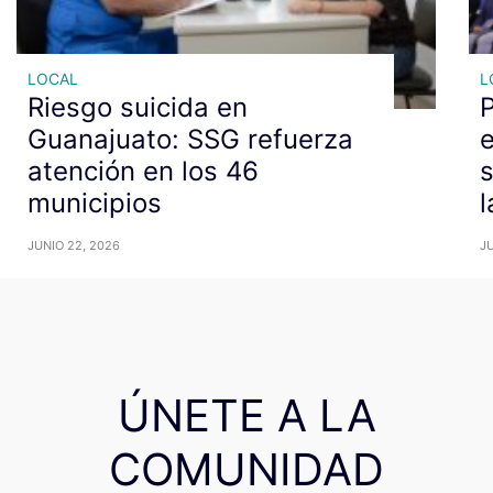
LOCAL
L
Riesgo suicida en
P
Guanajuato: SSG refuerza
e
atención en los 46
s
municipios
l
JUNIO 22, 2026
JU
ÚNETE A LA
COMUNIDAD