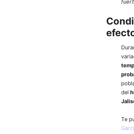
fuert
Condi
efect
Duran
varia
temp
proba
pobla
del
h
Jali
Te p
Garcí