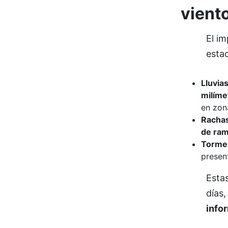
vient
El im
esta
Lluvia
milíme
en zon
Rachas
de ra
Tormen
presen
Esta
días,
info