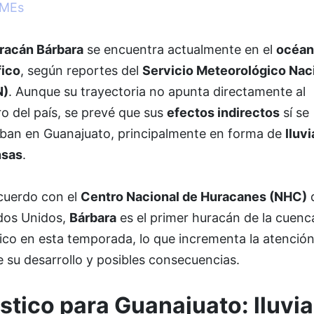
yMEs
racán Bárbara
se encuentra actualmente en el
océan
fico
, según reportes del
Servicio Meteorológico Nac
N)
. Aunque su trayectoria no apunta directamente al
o del país, se prevé que sus
efectos indirectos
sí se
iban en Guanajuato, principalmente en forma de
lluvi
nsas
.
cuerdo con el
Centro Nacional de Huracanes (NHC)
dos Unidos,
Bárbara
es el primer huracán de la cuenc
ico en esta temporada, lo que incrementa la atenció
 su desarrollo y posibles consecuencias.
stico para Guanajuato: lluvia