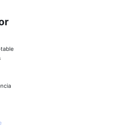
or
table
s
encia
e