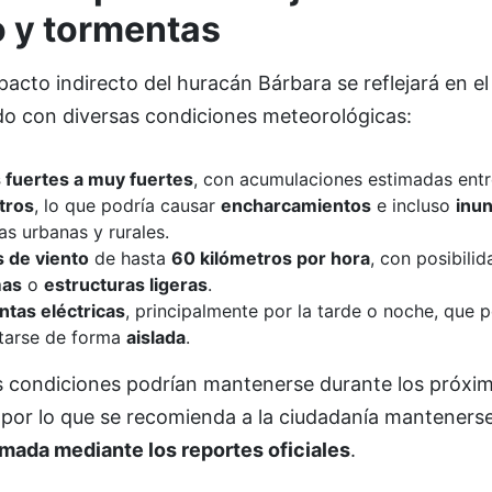
o y tormentas
pacto indirecto del huracán Bárbara se reflejará en el
do con diversas condiciones meteorológicas:
s fuertes a muy fuertes
, con acumulaciones estimadas ent
tros
, lo que podría causar
encharcamientos
e incluso
inu
as urbanas y rurales.
 de viento
de hasta
60 kilómetros por hora
, con posibili
mas
o
estructuras ligeras
.
tas eléctricas
, principalmente por la tarde o noche, que 
tarse de forma
aislada
.
s condiciones podrían mantenerse durante los próxi
 por lo que se recomienda a la ciudadanía manteners
rmada mediante los reportes oficiales
.