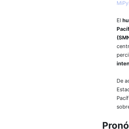
MiP
El
hu
Pací
(SM
centr
perc
inte
De a
Esta
Pacíf
sobre
Pronó