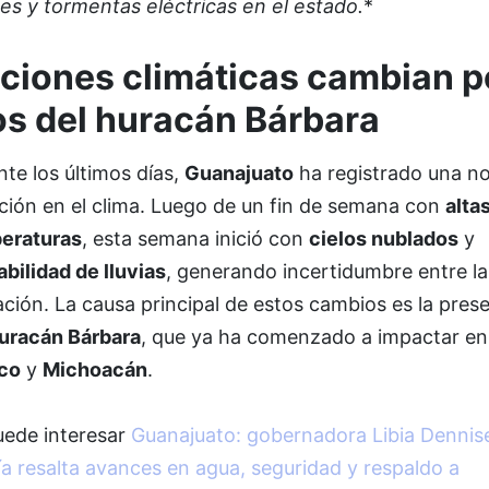
es y tormentas eléctricas en el estado.
*
ciones climáticas cambian p
os del huracán Bárbara
te los últimos días,
Guanajuato
ha registrado una no
ción en el clima. Luego de un fin de semana con
alta
eraturas
, esta semana inició con
cielos nublados
y
bilidad de lluvias
, generando incertidumbre entre la
ción. La causa principal de estos cambios es la pres
uracán Bárbara
, que ya ha comenzado a impactar en
sco
y
Michoacán
.
uede interesar
Guanajuato: gobernadora Libia Dennis
a resalta avances en agua, seguridad y respaldo a