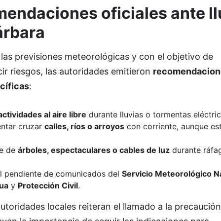
endaciones oficiales ante ll
árbara
las previsiones meteorológicas y con el objetivo de
ir riesgos, las autoridades emitieron
recomendacion
cíficas
:
actividades al aire libre
durante lluvias o tormentas eléctric
entar cruzar
calles, ríos o arroyos
con corriente, aunque es
se de
árboles, espectaculares o cables de luz
durante ráfa
al pendiente de comunicados del
Servicio Meteorológico N
ua
y
Protección Civil
.
utoridades locales reiteran el llamado a la precaución