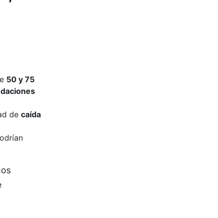
re
50 y 75
ndaciones
dad de
caída
podrían
mos
e