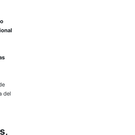
o
ional
as
de
a del
n
s,