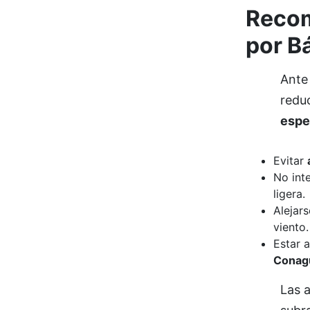
Recom
por B
Ante 
reduc
espe
Evitar
No int
ligera.
Alejar
viento.
Estar 
Conag
Las a