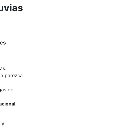
uvias
es
as.
ta parezca
gas de
acional
,
 y