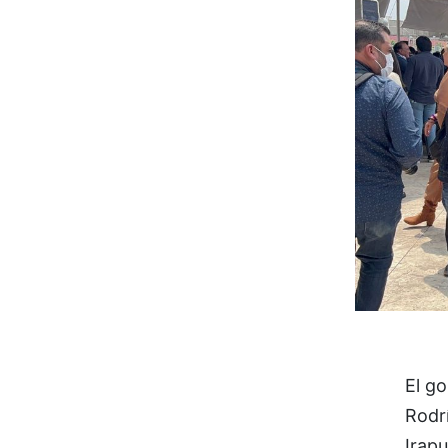
El g
Rodrí
Irapu