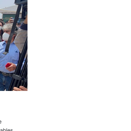
e
sables