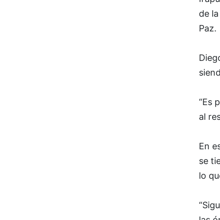
de la
Paz.
Diego
siend
“Es 
al re
En e
se ti
lo qu
“Sigu
las 