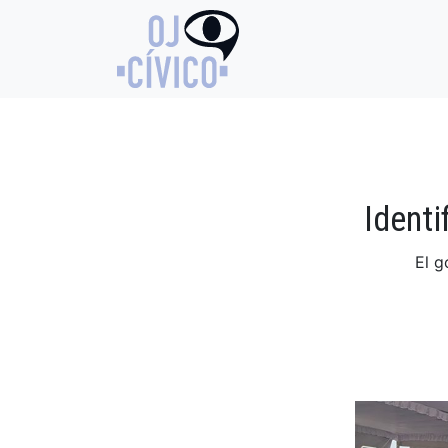
Identi
El g