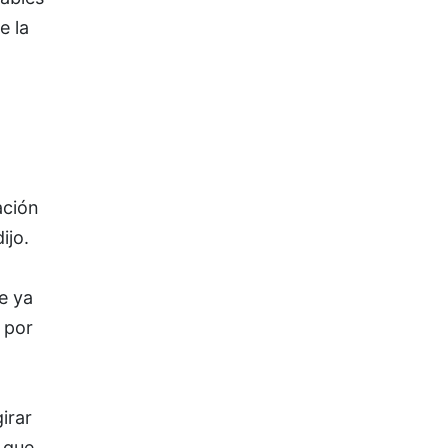
e la
ación
ijo.
e ya
 por
irar
 que