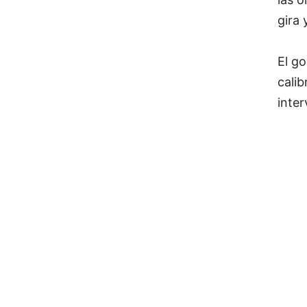
gira 
El g
calib
inte