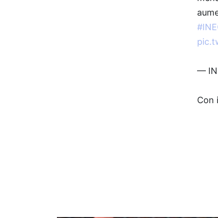
aume
#INE
pic.
— IN
Con 