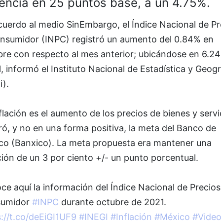
rencia en 25 puntos base, a un 4.75%.
cuerdo al medio SinEmbargo, el Índice Nacional de Pr
onsumidor (INPC) registró un aumento del 0.84% en
bre con respecto al mes anterior; ubicándose en 6.2
, informó el Instituto Nacional de Estadística y Geogr
i).
flación es el aumento de los precios de bienes y servi
ó, y no en una forma positiva, la meta del Banco de
co (Banxico). La meta propuesta era mantener una
ción de un 3 por ciento +/- un punto porcentual.
e aquí la información del Índice Nacional de Precios
umidor
#INPC
durante octubre de 2021.
://t.co/deEiGI1UF9
#INEGI
#Inflación
#México
#Vide