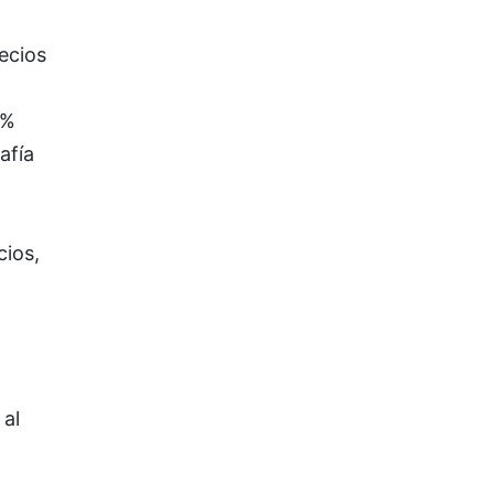
ecios
4%
afía
cios,
 al
o