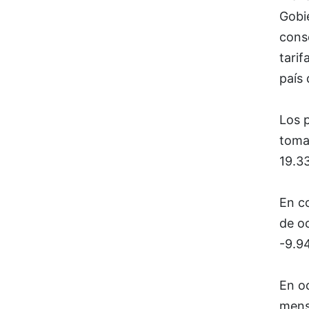
Gobi
conse
tarif
país 
Los p
toma
19.33
En co
de oc
-9.94
En o
mensu