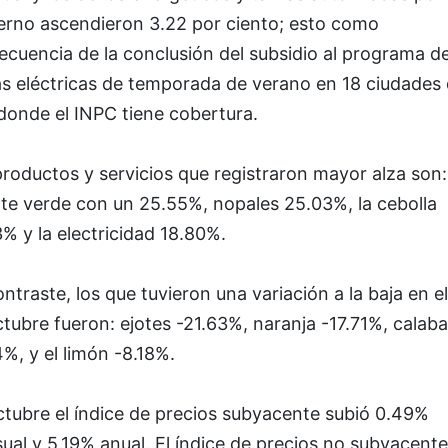
erno ascendieron 3.22 por ciento; esto como
cuencia de la conclusión del subsidio al programa d
as eléctricas de temporada de verano en 18 ciudades 
donde el INPC tiene cobertura.
roductos y servicios que registraron mayor alza son:
te verde con un 25.55%, nopales 25.03%, la cebolla
% y la electricidad 18.80%.
ntraste, los que tuvieron una variación a la baja en e
tubre fueron: ejotes -21.63%, naranja -17.71%, calaba
%, y el limón -8.18%.
ctubre el índice de precios subyacente subió 0.49%
al y 5.19% anual. El índice de precios no subyacente