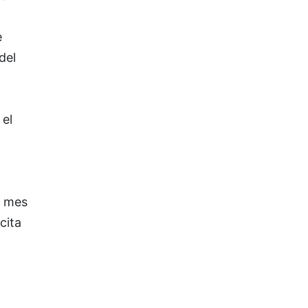
e
del
 el
l mes
cita