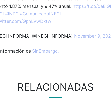
ntó 1.87% mensual y 9.47% anual.
https://t.co/deEiG
GI
#INPC
#ComunicadoINEGI
twitter.com/GphLVwDktw
EGI INFORMA (@INEGI_INFORMA)
November 9, 202
información de
SinEmbargo.
RELACIONADAS