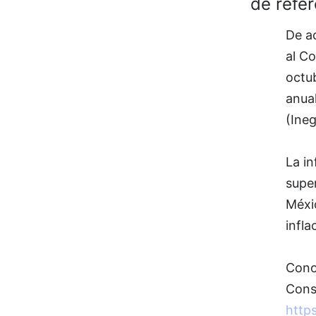
de refe
De a
al C
octu
anual
(Ineg
La in
super
Méxi
infla
Conoc
Cons
https