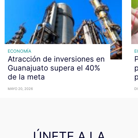
ECONOMÍA
E
Atracción de inversiones en
P
Guanajuato supera el 40%
de la meta
p
MAYO 20, 2026
DI
ÚNETE A LA