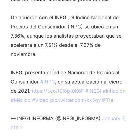
De acuerdo con el INEGI, el Índice Nacional de
Precios del Consumidor (INPC) se ubicó en un
7.36%, aunque los analistas proyectaban que se
acelerara a un 7.51% desde el 7.37% de
noviembre.
INEGI presenta el Índice Nacional de Precios al
Consumidor
#INPC
, en su actualización al cierre
de 2021.
https://t.co/t0l8pt0K6F
#INEGI
#Inflación
#México
#Video
pic.twitter.com/xk5oy1PTle
— INEGI INFORMA (@INEGI_INFORMA)
January 7,
2022