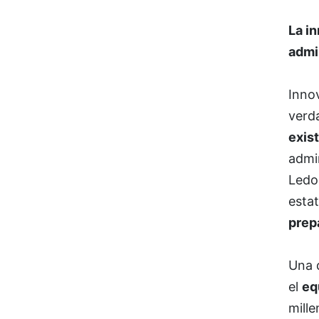
La
in
admi
Innov
verd
exis
admi
Ledo
esta
prep
Una 
el
eq
mille