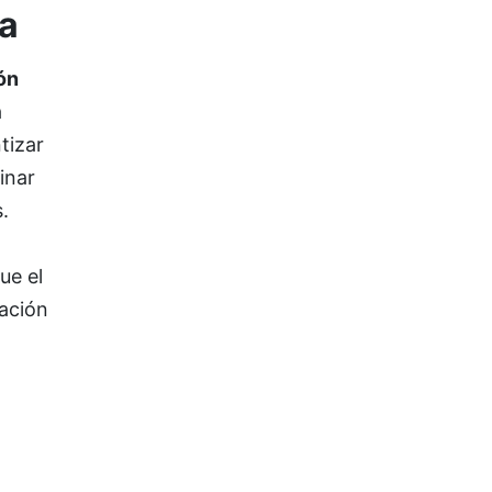
na
ón
a
tizar
inar
.
ue el
ración