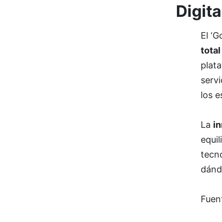
Digit
El ‘G
total
plat
servi
los e
La
in
equil
tecn
dánd
Fuen