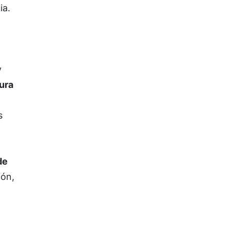
ia.
y
ura
s
de
ión,