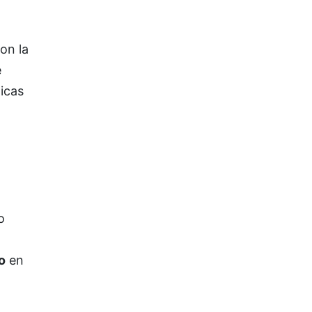
on la
e
ticas
o
o
en