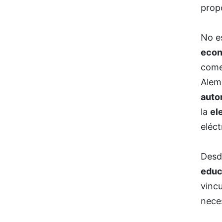
propó
No e
econ
come
Alema
auto
la
el
eléct
Desd
educ
vinc
neces