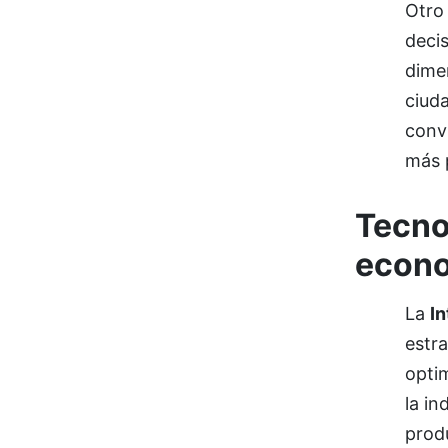
Otro
deci
dimen
ciuda
conv
más p
Tecnol
econ
La
In
estra
opti
la in
produ