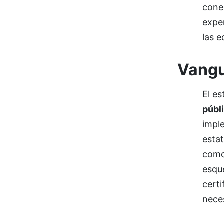
conec
exper
las e
Vangu
El e
públ
impl
esta
como
esqu
certi
neces