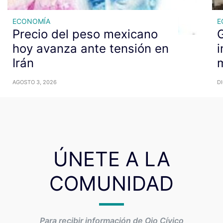
ECONOMÍA
E
Precio del peso mexicano
G
hoy avanza ante tensión en
i
Irán
m
AGOSTO 3, 2026
DI
ÚNETE A LA
COMUNIDAD
Para recibir información de Ojo Cívico