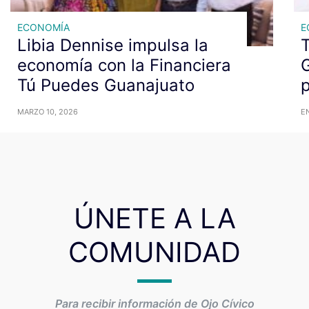
ECONOMÍA
E
Libia Dennise impulsa la
T
economía con la Financiera
G
Tú Puedes Guanajuato
MARZO 10, 2026
E
ÚNETE A LA
COMUNIDAD
Para recibir información de Ojo Cívico