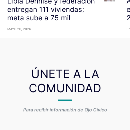
Libia Dennise y federación
entregan 111 viviendas;
e
meta sube a 75 mil
2
MAYO 20, 2026
E
ÚNETE A LA
COMUNIDAD
Para recibir información de Ojo Cívico