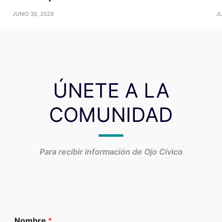
JUNIO 30, 2026
JU
ÚNETE A LA
COMUNIDAD
Para recibir información de Ojo Cívico
Nombre
*