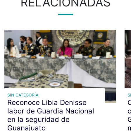
RELACIONADAS
SIN CATEGORÍA
S
Reconoce Libia Denisse
C
labor de Guardia Nacional
c
en la seguridad de
G
Guanajuato
m