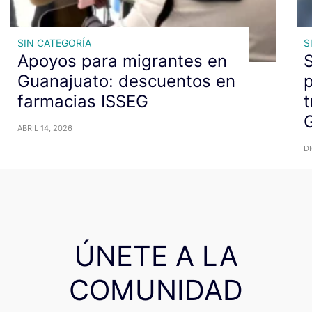
SIN CATEGORÍA
S
Apoyos para migrantes en
S
Guanajuato: descuentos en
p
farmacias ISSEG
t
ABRIL 14, 2026
DI
ÚNETE A LA
COMUNIDAD