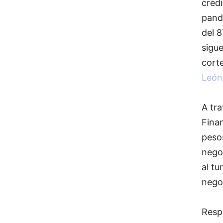
créd
pand
del 8
sigue
cort
León
A tr
Fina
peso
negoc
al tu
nego
Resp