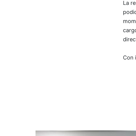
La r
podid
mome
carg
dire
Con 