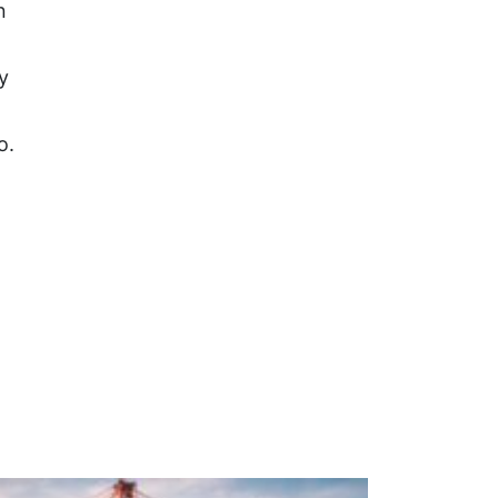
n
y
o.