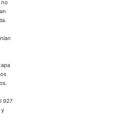
 no
han
da.
enían
tapa
sos
os.
l 927
 y