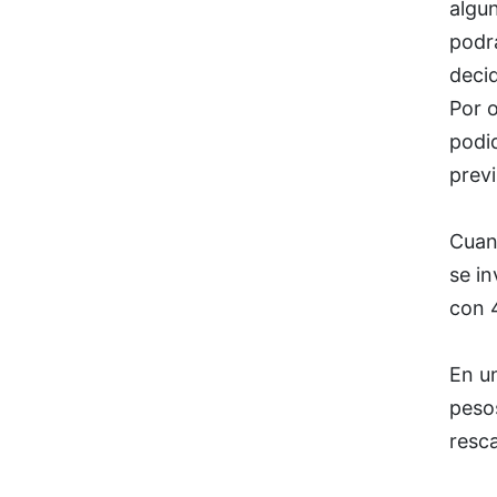
algu
podrá
decid
Por 
podid
prev
Cuan
se in
con 
En u
peso
resca