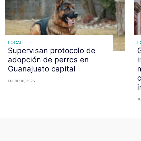
LOCAL
L
Supervisan protocolo de
adopción de perros en
i
Guanajuato capital
m
ENERO 16, 2026
i
JU