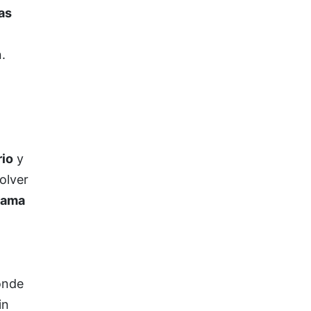
as
.
rio
y
olver
rama
onde
in