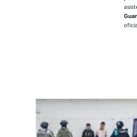
asist
Guan
ofici