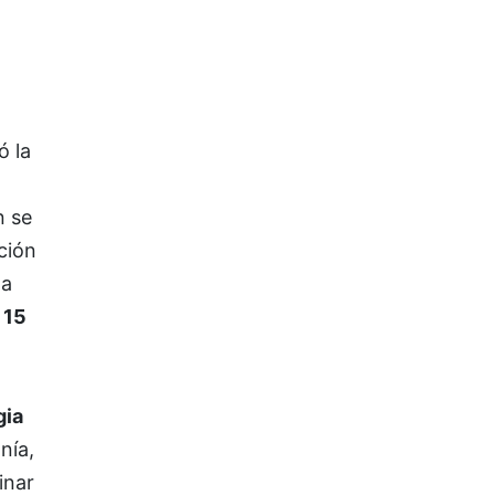
ó la
n se
ción
na
e
15
gia
nía,
inar