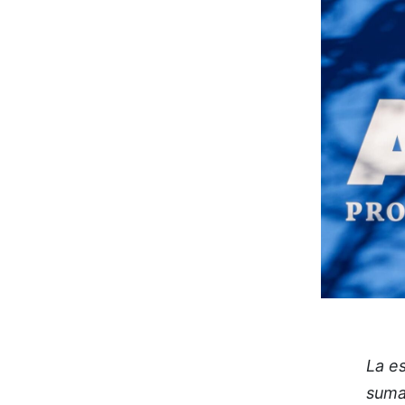
La e
suma