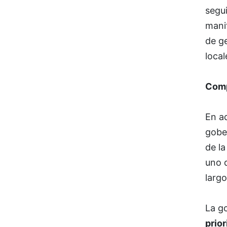
segu
mani
de g
local
Comp
En ad
gobe
de l
uno 
largo
La g
prior