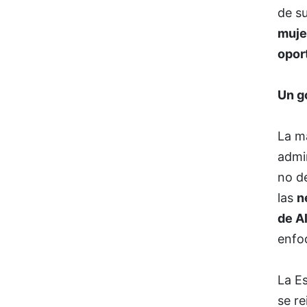
de su
muje
opor
Un g
La ma
admi
no de
las
n
de A
enfoq
La E
se re