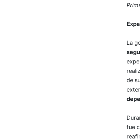
Prim
Expa
La g
segu
expe
reali
de s
exten
depe
Dura
fue c
reaf