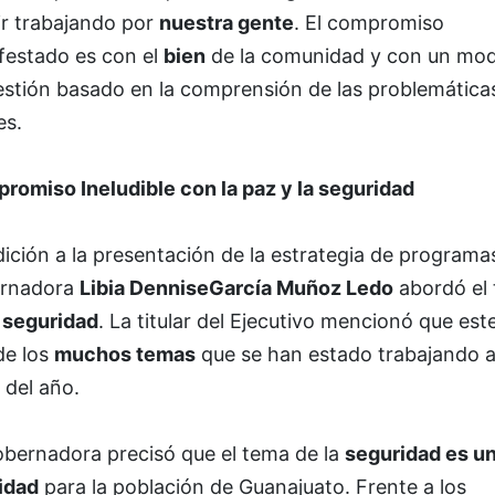
ir trabajando por
nuestra gente
. El compromiso
festado es con el
bien
de la comunidad y con un mod
estión basado en la comprensión de las problemática
es.
romiso Ineludible con la paz y la seguridad
ición a la presentación de la estrategia de programas
rnadora
Libia DenniseGarcía Muñoz Ledo
abordó el
a
seguridad
. La titular del Ejecutivo mencionó que est
de los
muchos temas
que se han estado trabajando a
 del año.
obernadora precisó que el tema de la
seguridad es u
idad
para la población de Guanajuato. Frente a los