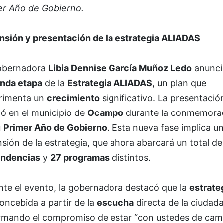
er Año de Gobierno.
nsión y presentación de la estrategia ALIADAS
obernadora
Libia Dennise García Muñoz Ledo
anunci
nda etapa
de la
Estrategia ALIADAS
, un plan que
rimenta un
crecimiento
significativo. La presentació
zó en el municipio de
Ocampo
durante la conmemora
u
Primer Año de Gobierno
. Esta nueva fase implica u
sión de la estrategia, que ahora abarcará un total d
ndencias
y
27 programas
distintos.
nte el evento, la gobernadora destacó que la
estrate
oncebida a partir de la
escucha
directa de la ciudada
irmando el compromiso de estar “con ustedes de cam