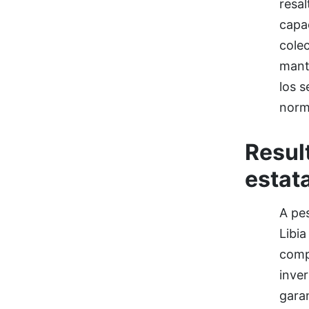
resa
capac
colec
mant
los 
norm
Resul
estata
A pes
Libia
comp
inver
garan