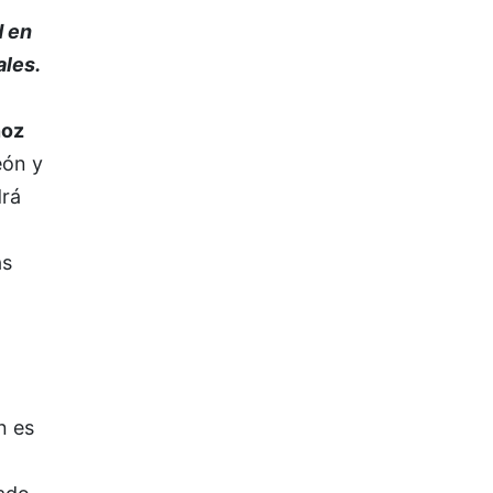
d en
ales.
ñoz
eón y
rá
as
n es