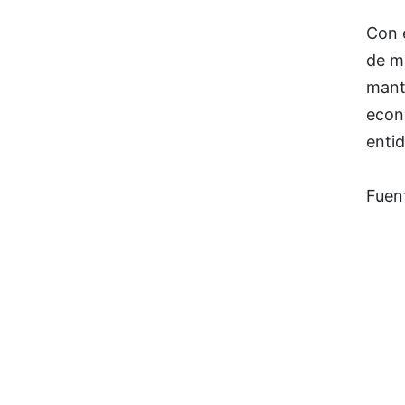
Con e
de ma
mant
econó
entid
Fuen