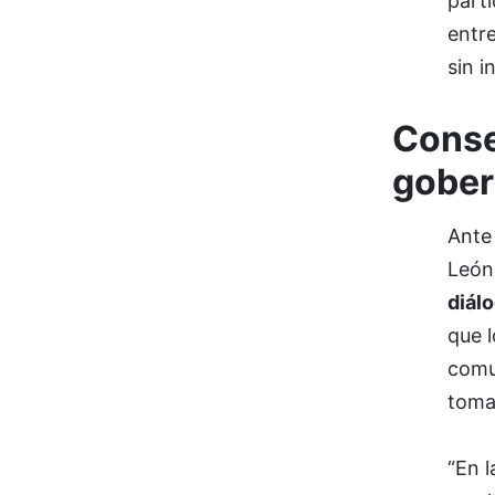
parti
entre
sin i
Conse
gober
Ante
León,
diál
que 
comun
toma 
“En l