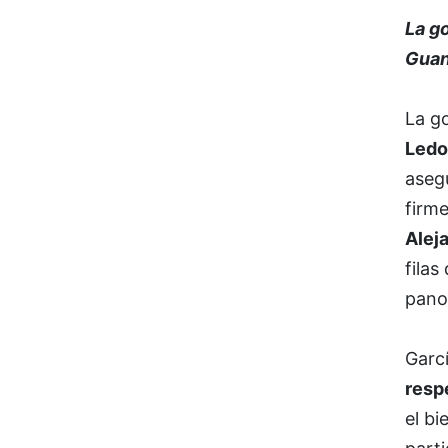
La g
Guan
La g
Ledo
aseg
firme
Alej
filas
panor
Garcí
resp
el bi