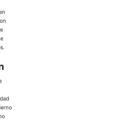
 en
con
ue
de
s.
n
e
idad
bierno
no