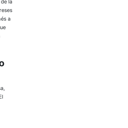
de la
ereses
nés a
que
n
o
sa,
El