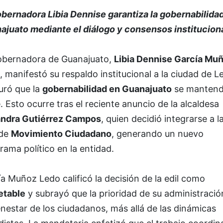
obernadora Libia Dennise garantiza la gobernabilida
ajuato mediante el diálogo y consensos institucion
obernadora de Guanajuato,
Libia Dennise García Mu
, manifestó su respaldo institucional a la ciudad de L
uró que la
gobernabilidad en Guanajuato
se mantend
. Esto ocurre tras el reciente anuncio de la alcaldesa
andra Gutiérrez Campos
, quien decidió integrarse a l
 de
Movimiento Ciudadano
, generando un nuevo
ama político en la entidad.
a Muñoz Ledo calificó la decisión de la edil como
etable
y subrayó que la prioridad de su administració
enestar de los ciudadanos, más allá de las dinámicas