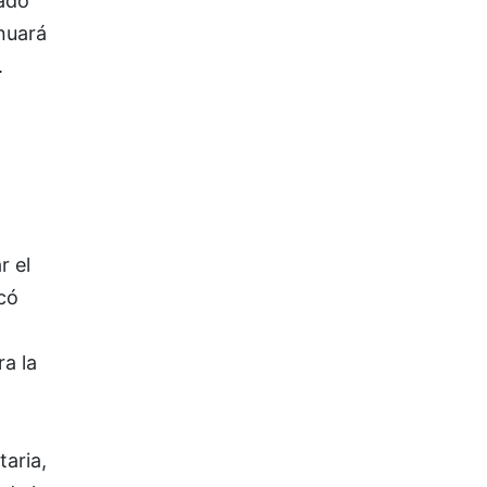
nado
nuará
.
r el
icó
ra la
taria,