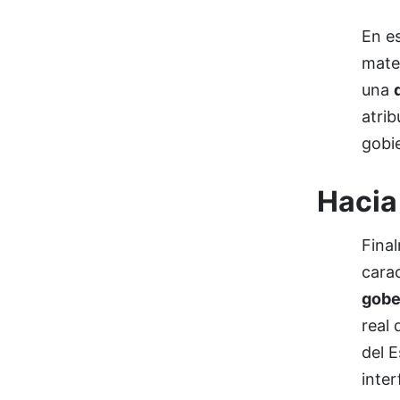
En es
mater
una
atrib
gobie
Hacia 
Fina
carac
gobe
real 
del E
inter