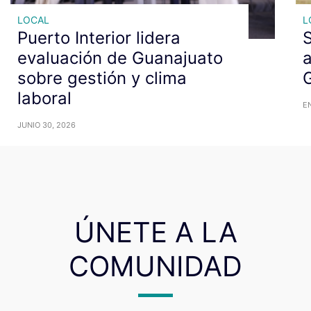
LOCAL
L
Puerto Interior lidera
S
evaluación de Guanajuato
a
sobre gestión y clima
G
laboral
EN
JUNIO 30, 2026
ÚNETE A LA
COMUNIDAD