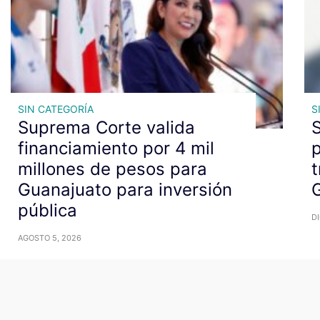
SIN CATEGORÍA
S
Suprema Corte valida
S
financiamiento por 4 mil
p
millones de pesos para
t
Guanajuato para inversión
pública
DI
AGOSTO 5, 2026