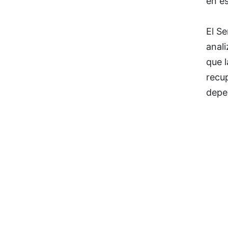
en e
El S
anal
que l
recu
depen