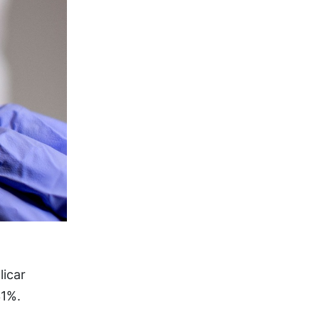
licar
31%.