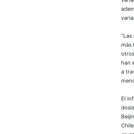
ademá
varia
“Las
más 
otros
han 
a tra
menos
El in
dosis
Beiji
Chil