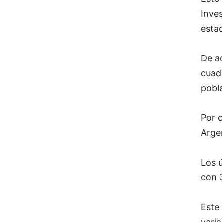
Inves
esta
De a
cuad
pobl
Por o
Arge
Los 
con 
Este
varia