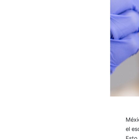
Méxic
el e
Esto 