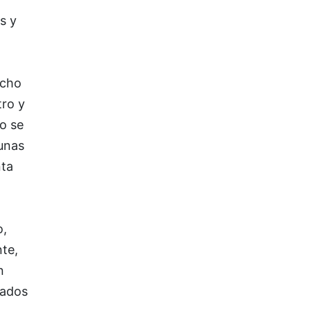
s y
ucho
tro y
lo se
unas
nta
o,
nte,
n
nados