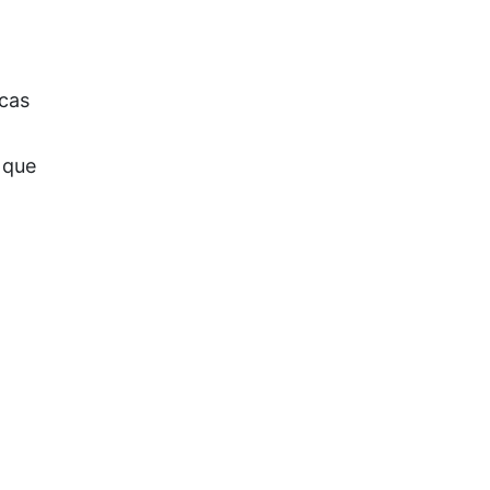
icas
 que