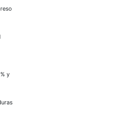
greso
l
1% y
duras
.