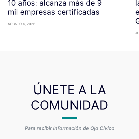
10 años: alcanza más de 9
l
mil empresas certificadas
e
AGOSTO 4, 2026
JU
ÚNETE A LA
COMUNIDAD
Para recibir información de Ojo Cívico