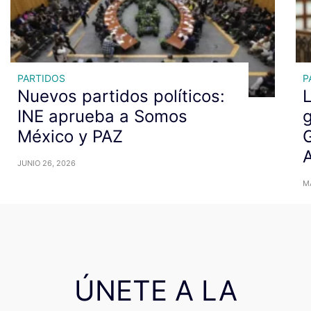
PARTIDOS
P
Nuevos partidos políticos:
L
INE aprueba a Somos
g
México y PAZ
G
A
JUNIO 26, 2026
MA
ÚNETE A LA