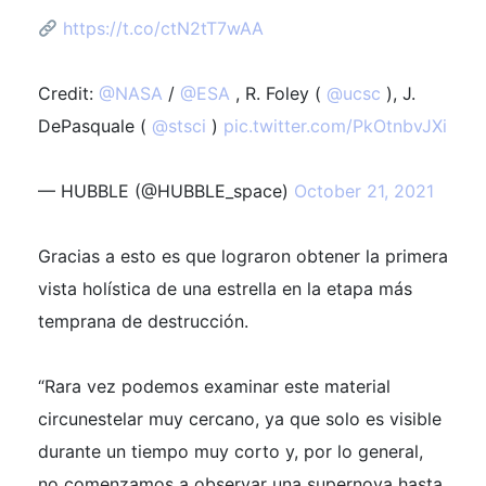
https://t.co/ctN2tT7wAA
Credit:
@NASA
/
@ESA
, R. Foley (
@ucsc
), J.
DePasquale (
@stsci
)
pic.twitter.com/PkOtnbvJXi
— HUBBLE (@HUBBLE_space)
October 21, 2021
Gracias a esto es que lograron obtener la primera
vista holística de una estrella en la etapa más
temprana de destrucción.
“Rara vez podemos examinar este material
circunestelar muy cercano, ya que solo es visible
durante un tiempo muy corto y, por lo general,
no comenzamos a observar una supernova hasta