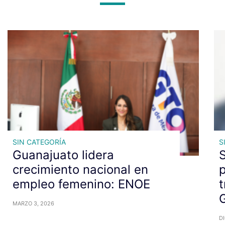
SIN CATEGORÍA
S
Guanajuato lidera
S
crecimiento nacional en
p
empleo femenino: ENOE
t
MARZO 3, 2026
DI