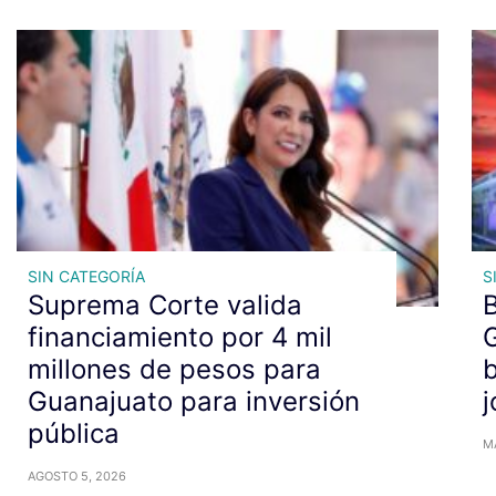
SIN CATEGORÍA
S
Suprema Corte valida
financiamiento por 4 mil
G
millones de pesos para
b
Guanajuato para inversión
pública
M
AGOSTO 5, 2026