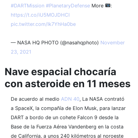
#DARTMission
#PlanetaryDefense
More
:
https://t.co/iU5MOJDHCI
pic.twitter.com/Ik7YhHa0be
— NASA HQ PHOTO (@nasahqphoto)
November
23, 2021
Nave espacial chocaría
con asteroide en 11 meses
De acuerdo al medio
ADN 40
, La NASA contrató
a SpaceX, la compañía de Elon Musk, para lanzar
DART a bordo de un cohete Falcon 9 desde la
Base de la Fuerza Aérea Vandenberg en la costa
de California, a unos 240 kilómetros al noroeste