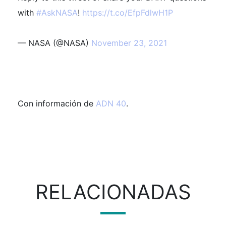
with
#AskNASA
!
https://t.co/EfpFdlwH1P
— NASA (@NASA)
November 23, 2021
Con información de
ADN 40
.
RELACIONADAS