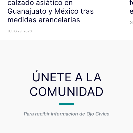
calzado asiático en
f
Guanajuato y México tras
medidas arancelarias
DI
JULIO 28, 2026
ÚNETE A LA
COMUNIDAD
Para recibir información de Ojo Cívico