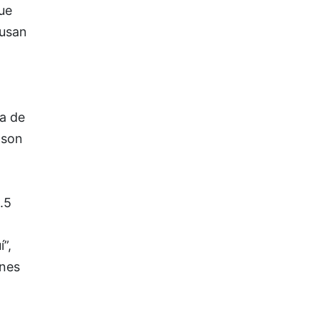
ue
ausan
ia de
 son
.5
”,
anes