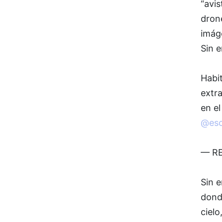
“avis
drone
imáge
Sin e
Habi
extra
en el
@esca
— RE
Sin 
donde
cielo