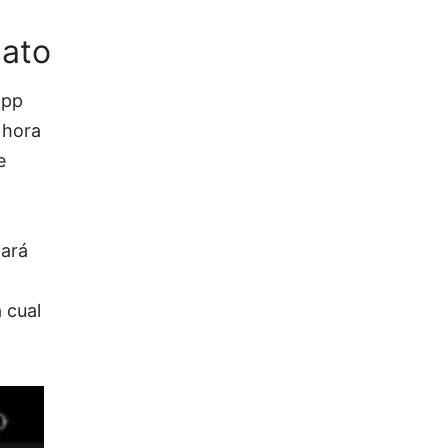
uato
app
 hora
e
tará
 cual