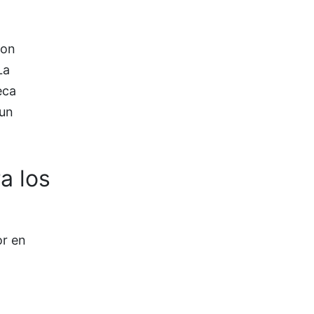
lon
La
eca
 un
a los
or en