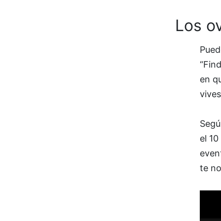
Los ov
Puede
“Find
en qu
vives
Según
el 10
event
te no