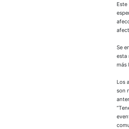
Este 
esper
afec
afect
Se en
esta
más b
Los 
son m
anter
“Ten
event
comun