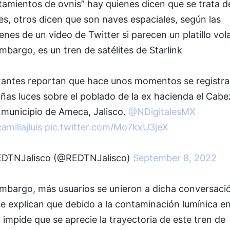
tamientos de ovnis” hay quienes dicen que se trata d
s, otros dicen que son naves espaciales, según las
nes de un video de Twitter si parecen un platillo vol
mbargo, es un tren de satélites de Starlink
tantes reportan que hace unos momentos se registr
ñas luces sobre el poblado de la ex hacienda el Cab
 municipio de Ameca, Jalisco.
@NDigitalesMX
millajluis
pic.twitter.com/Mo7kxU3jeX
DTNJalisco (@REDTNJalisco)
September 8, 2022
embargo, más usuarios se unieron a dicha conversaci
 explican que debido a la contaminación lumínica en
, impide que se aprecie la trayectoria de este tren de