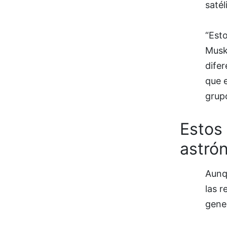
satél
“Esto
Musk
dife
que 
grup
Estos
astró
Aunqu
las r
gene