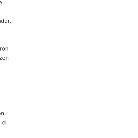
e
ador.
aron
ezon
ón,
 el