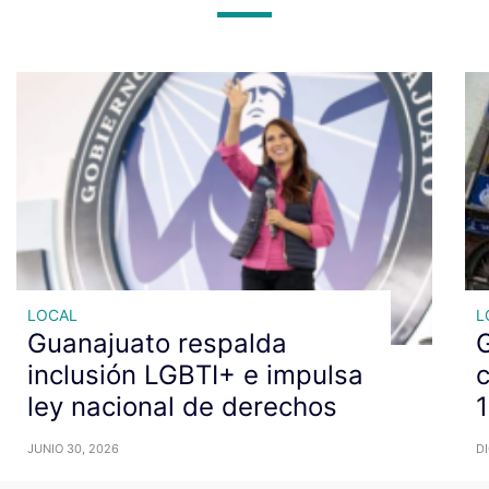
LOCAL
L
Guanajuato respalda
inclusión LGBTI+ e impulsa
c
ley nacional de derechos
JUNIO 30, 2026
DI