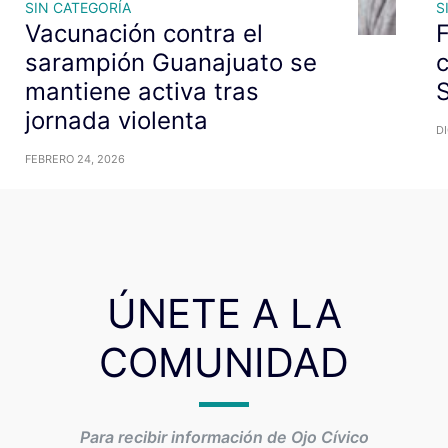
SIN CATEGORÍA
S
Vacunación contra el
F
sarampión Guanajuato se
mantiene activa tras
S
jornada violenta
DI
FEBRERO 24, 2026
ÚNETE A LA
COMUNIDAD
Para recibir información de Ojo Cívico