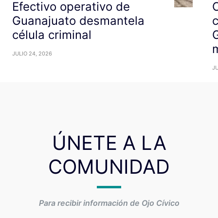
Efectivo operativo de
C
Guanajuato desmantela
c
célula criminal
G
m
JULIO 24, 2026
JU
ÚNETE A LA
COMUNIDAD
Para recibir información de Ojo Cívico