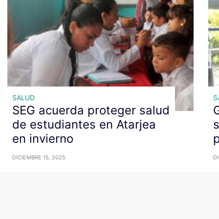
SALUD
S
SEG acuerda proteger salud
G
de estudiantes en Atarjea
s
en invierno
DICIEMBRE 15, 2025
DI