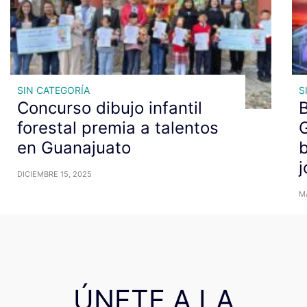
SIN CATEGORÍA
S
Concurso dibujo infantil
forestal premia a talentos
G
en Guanajuato
b
DICIEMBRE 15, 2025
M
ÚNETE A LA