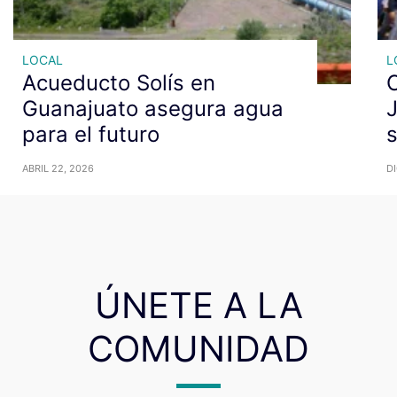
LOCAL
L
Acueducto Solís en
Guanajuato asegura agua
J
para el futuro
ABRIL 22, 2026
DI
ÚNETE A LA
COMUNIDAD