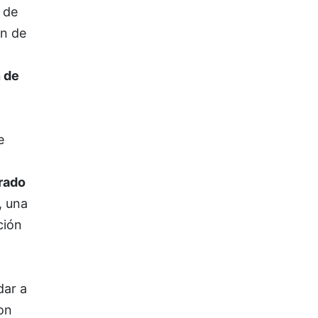
 de
ón de
n de
e
trado
, una
ción
dar a
on