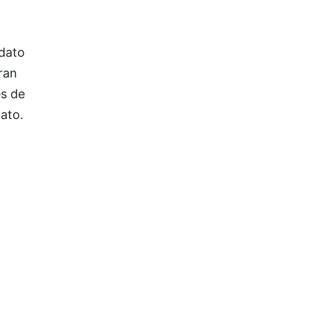
dato
ran
és de
ato.