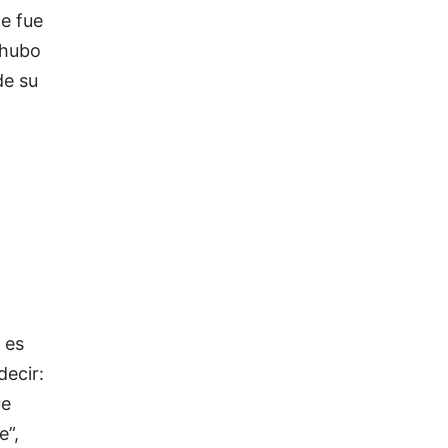
e fue
 hubo
de su
 es
decir:
ue
e”,