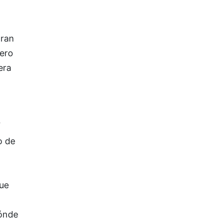
aran
nero
era
o de
que
dónde