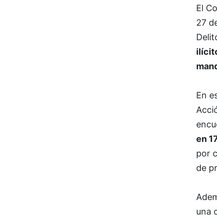
El C
27 de
Delit
ilíci
mand
En e
Acci
encu
en 1
por c
de pr
Adem
una o