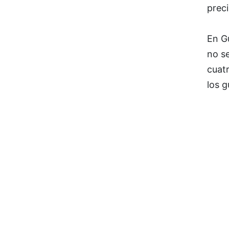
preci
En G
no se
cuatr
los 