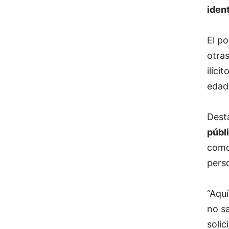
ident
El p
otras
ilíci
edad 
Dest
públ
como 
perso
“Aquí
no s
solic