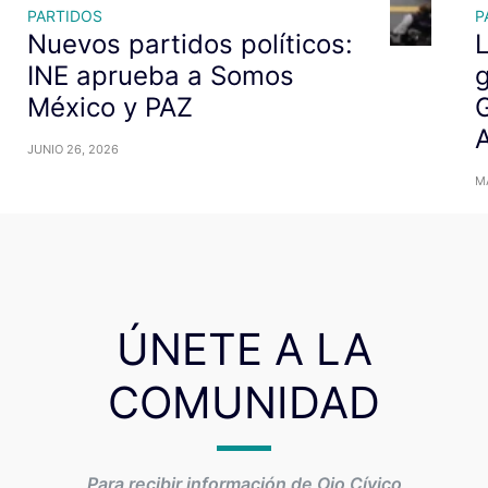
PARTIDOS
P
Nuevos partidos políticos:
L
INE aprueba a Somos
g
México y PAZ
G
A
JUNIO 26, 2026
MA
ÚNETE A LA
COMUNIDAD
Para recibir información de Ojo Cívico