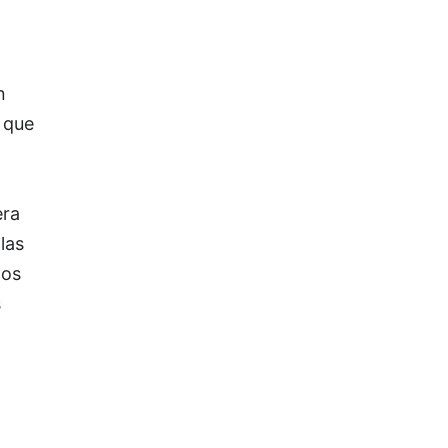
n
 que
era
las
los
s