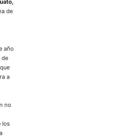
uato,
ma de
e año
de
 que
ra a
n no
 los
a