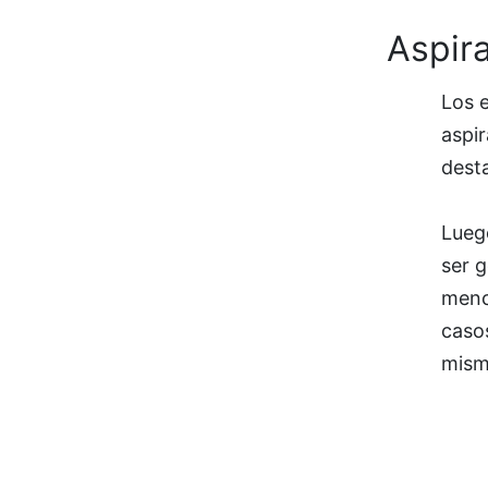
Aspir
Los 
aspir
dest
Lueg
ser 
menc
casos
mism