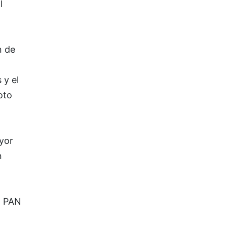
l
n de
 y el
oto
ayor
n
l PAN