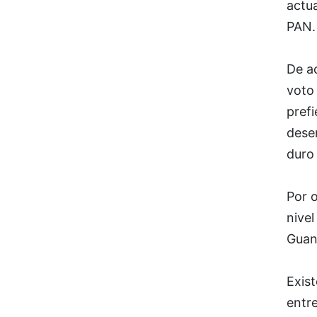
actu
PAN.
De ac
voto
prefi
dese
duro
Por o
nive
Guan
Exis
entr