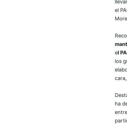
lleva
el PA
More
Reco
mant
e
l P
los g
elab
cara,
Dest
ha de
entr
part