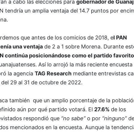
rán a cabo las elecciones para
gobernador de Guanaj
N tendría un amplia ventaja del 14.7 puntos por enci
na.
rdemos que antes de los comicios de 2018, e
l PAN
enía una ventaja
de 2 a 1 sobre Morena. Durante est
AN continúa posicionándose como el partido favorito
uanajuatenses. Así lo arrojó la más reciente encuesta
oró la agencia
TAG Research
mediante entrevistas ca
 del 29 al 31 de octubre de 2022.
aca también que un amplio porcentaje de la població
finido aún por qué partido votará. El
27.6%
de los
evistados respondió que
“no sabe”
o por
“ninguno”
de
idos mencionados en la encuesta. Aunque la tendenci