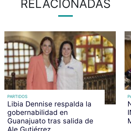
RELACIONADAS
PARTIDOS
P
Libia Dennise respalda la
N
gobernabilidad en
Guanajuato tras salida de
Ale Gutiérrez