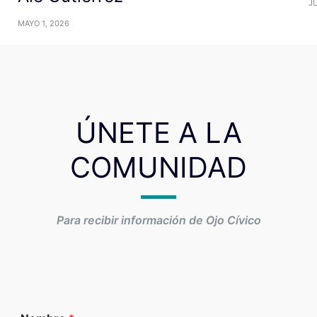
JU
MAYO 1, 2026
ÚNETE A LA
COMUNIDAD
Para recibir información de Ojo Cívico