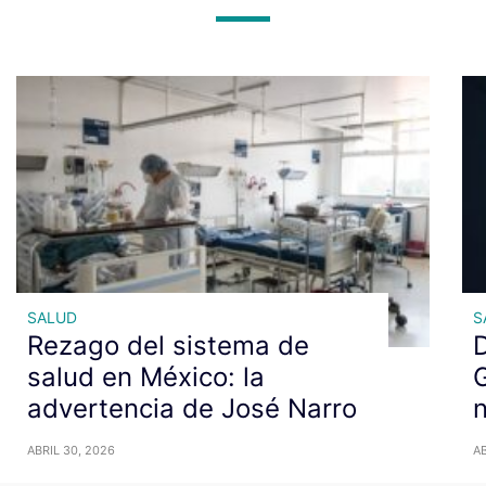
SALUD
S
Rezago del sistema de
salud en México: la
advertencia de José Narro
n
ABRIL 30, 2026
AB