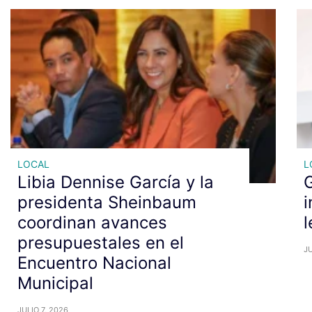
LOCAL
L
Libia Dennise García y la
presidenta Sheinbaum
i
coordinan avances
l
presupuestales en el
JU
Encuentro Nacional
Municipal
JULIO 7, 2026