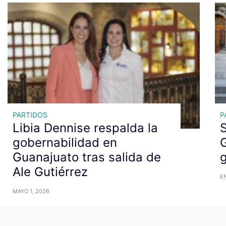
PARTIDOS
P
Libia Dennise respalda la
gobernabilidad en
Guanajuato tras salida de
g
Ale Gutiérrez
EN
MAYO 1, 2026