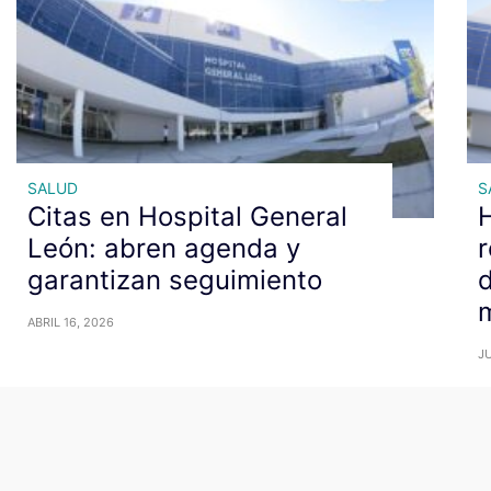
SALUD
S
Citas en Hospital General
H
León: abren agenda y
r
garantizan seguimiento
d
ABRIL 16, 2026
JU