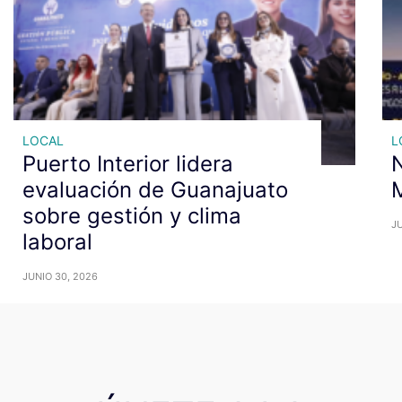
LOCAL
L
Puerto Interior lidera
N
evaluación de Guanajuato
M
sobre gestión y clima
JU
laboral
JUNIO 30, 2026