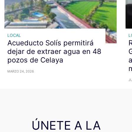
LOCAL
L
Acueducto Solís permitirá
R
dejar de extraer agua en 48
G
pozos de Celaya
a
m
MARZO 24, 2026
JU
ÚNETE A LA