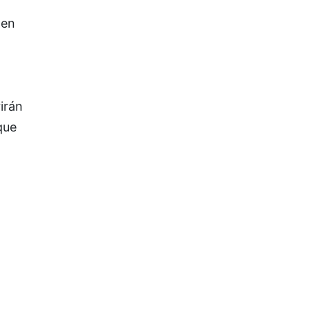
nen
irán
que