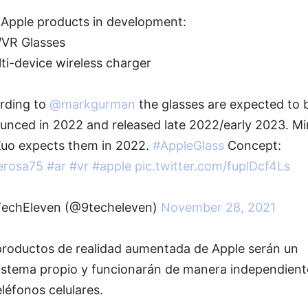
Apple products in development:
/VR Glasses
ti-device wireless charger
rding to
@markgurman
the glasses are expected to 
unced in 2022 and released late 2022/early 2023. M
Kuo expects them in 2022.
#AppleGlass
Concept:
rosa75
#ar
#vr
#apple
pic.twitter.com/fuplDcf4Ls
echEleven (@9techeleven)
November 28, 2021
productos de realidad aumentada de Apple serán un
istema propio y funcionarán de manera independient
eléfonos celulares.