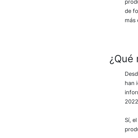
prod
de fo
más c
¿Qué 
Desd
han i
infor
2022
Sí, e
prod