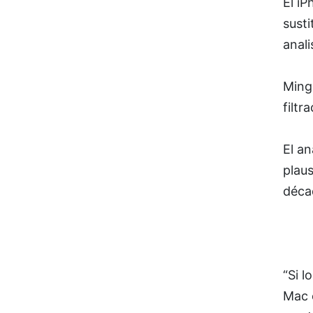
El iP
susti
anali
Ming-
filtr
El an
plaus
déca
“Si l
Mac o