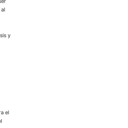
ser
 al
sis y
a el
l