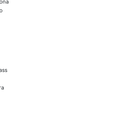
iona
o
ass
ra