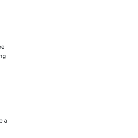
be
ing
e a