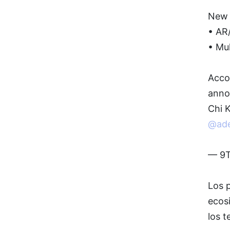
New 
• AR
• Mul
Acco
anno
Chi 
@ade
— 9T
Los 
ecos
los t