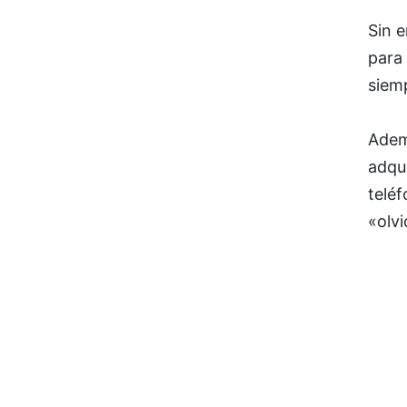
Sin e
para 
siemp
Adem
adqui
teléf
«olv