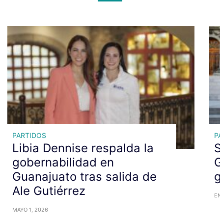
PARTIDOS
P
Libia Dennise respalda la
gobernabilidad en
Guanajuato tras salida de
g
Ale Gutiérrez
EN
MAYO 1, 2026