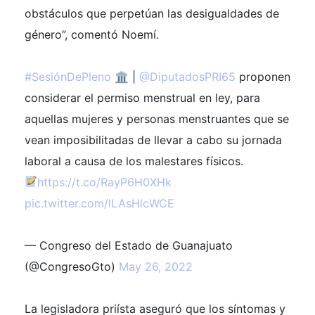
obstáculos que perpetúan las desigualdades de
género”, comentó Noemí.
#SesiónDePleno
🏛 |
@DiputadosPRI65
proponen
considerar el permiso menstrual en ley, para
aquellas mujeres y personas menstruantes que se
vean imposibilitadas de llevar a cabo su jornada
laboral a causa de los malestares físicos.
https://t.co/RayP6H0XHk
pic.twitter.com/lLAsHlcWCE
— Congreso del Estado de Guanajuato
(@CongresoGto)
May 26, 2022
La legisladora priísta aseguró que los síntomas y