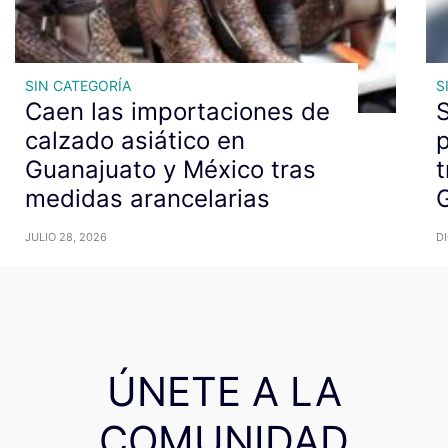
SIN CATEGORÍA
S
Caen las importaciones de
S
calzado asiático en
p
Guanajuato y México tras
t
medidas arancelarias
JULIO 28, 2026
DI
ÚNETE A LA
COMUNIDAD