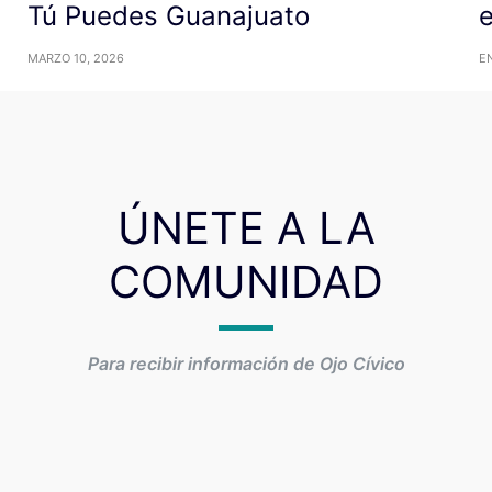
Tú Puedes Guanajuato
MARZO 10, 2026
E
ÚNETE A LA
COMUNIDAD
Para recibir información de Ojo Cívico