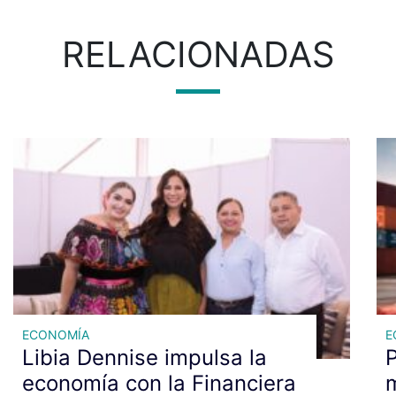
RELACIONADAS
ECONOMÍA
E
Libia Dennise impulsa la
P
economía con la Financiera
m