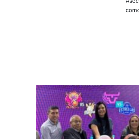
Asoci
como 