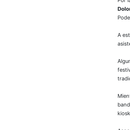
Por 
Dolo
Pode
A est
asist
Algu
festi
trad
Mient
banda
kiosk