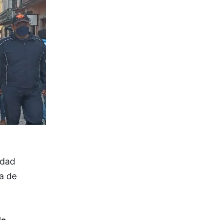
idad
ía de