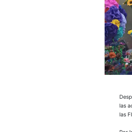
Desp
las a
las F