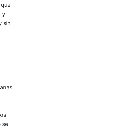
 que
 y
y sin
manas
tos
 se