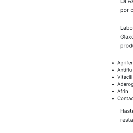
La A
por d
Labor
Glax
prod
Agrife
Antiflu
Vitacil
Aderog
Afrin
Conta
Hast
resta