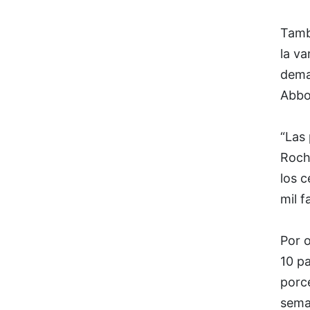
Tamb
la va
dema
Abbot
“Las
Roch
los c
mil f
Por o
10 pa
porc
sema