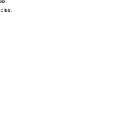
jas
días.