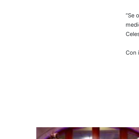
“Se 
medi
Cele
Con 