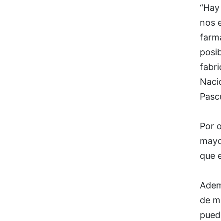
“Hay 
nos e
farma
posib
fabri
Naci
Pascu
Por o
mayo
que 
Adem
de m
puede