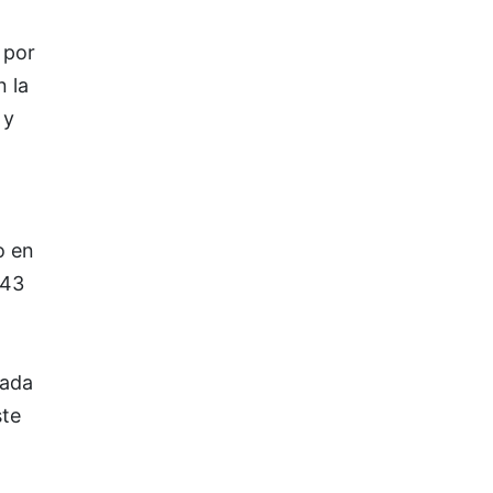
 por
n la
 y
o en
 43
cada
ste