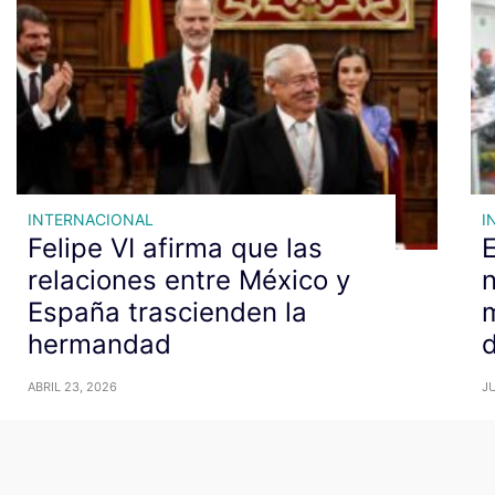
INTERNACIONAL
I
Felipe VI afirma que las
relaciones entre México y
España trascienden la
hermandad
ABRIL 23, 2026
JU